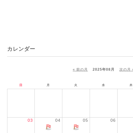
カレンダー
« 前の月
2025年08月
次の月 
日
月
火
水
木
03
04
05
06