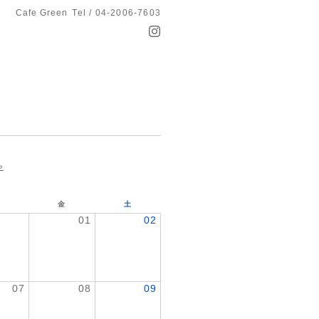
Cafe Green
Tel / 04-2006-7603
»
金
土
01
02
07
08
09